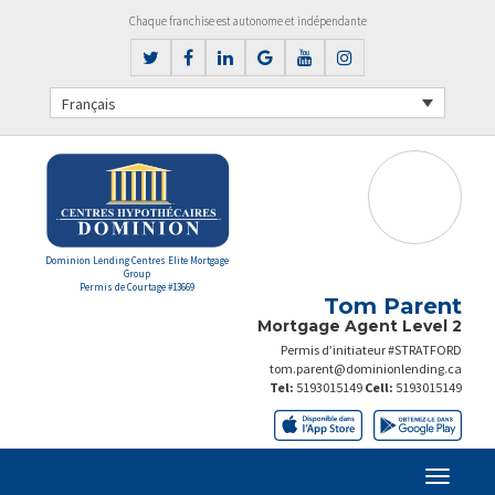
Chaque franchise est autonome et indépendante
Français
Dominion Lending Centres Elite Mortgage
Group
Permis de Courtage #13669
Tom Parent
Mortgage Agent Level 2
Permis d’initiateur #STRATFORD
tom.parent@dominionlending.ca
Tel:
5193015149
Cell:
5193015149